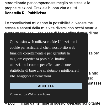
straordinaria per comprendere meglio sé stessi e le
proprie relazioni. Grazie e buona vita a tutti.
Donatella R., Pubblicista
Le costellazioni mi danno la possibilità di vedere me
stessa e aspetti della mia vita diversi con occhi neutri e
cuore aperto, con il desiderio di fare ordine dentro di me
anche per chi verrà.
Questo sito web utilizza cookie Utilizziamo i
Questo sito web utilizza cookie Utilizziamo i
Silvia B.
cookie per assicurarci che il nostro sito web
cookie per assicurarci che il nostro sito web
Le Costellazioni sono un dono. Il dono dell'esistenza per
funzioni correttamente e per garantirti la
funzioni correttamente e per garantirti la
te. Si rifiuta un dono?
migliore esperienza possibile. Inoltre,
migliore esperienza possibile. Inoltre,
Yuti B., Insegnante
utilizziamo i cookie per effettuare alcune
utilizziamo i cookie per effettuare alcune
statistiche di base che ci aiutano a migliorare il
statistiche di base che ci aiutano a migliorare il
Un'esperienza potente. Mi sono sentita presente e a mio
sito.
sito.
Maggiori informazioni
Maggiori informazioni
agio, accolta con leggerezza e profondità allo stesso
tempo. Mi ha indicato la possibilità di sbrogliare matasse
ACCETTA
ACCETTA
emotive. Mi ha sorpreso e incuriosito. Continuerò.
Chiara C.
Powered by WebsitePolicies
Powered by WebsitePolicies
A pochi minuti dal termine di questo weekend sono tante