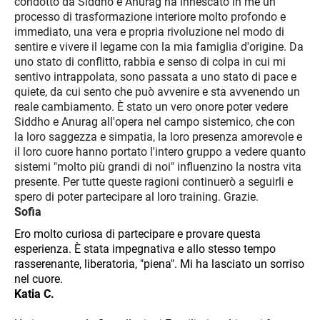
condotto da Siddho e Anurag ha innescato in me un
processo di trasformazione interiore molto profondo e
immediato, una vera e propria rivoluzione nel modo di
sentire e vivere il legame con la mia famiglia d'origine. Da
uno stato di conflitto, rabbia e senso di colpa in cui mi
sentivo intrappolata, sono passata a uno stato di pace e
quiete, da cui sento che può avvenire e sta avvenendo un
reale cambiamento. È stato un vero onore poter vedere
Siddho e Anurag all'opera nel campo sistemico, che con
la loro saggezza e simpatia, la loro presenza amorevole e
il loro cuore hanno portato l'intero gruppo a vedere quanto
sistemi "molto più grandi di noi" influenzino la nostra vita
presente. Per tutte queste ragioni continuerò a seguirli e
spero di poter partecipare al loro training. Grazie.
Sofia
Ero molto curiosa di partecipare e provare questa
esperienza. È stata impegnativa e allo stesso tempo
rasserenante, liberatoria, "piena". Mi ha lasciato un sorriso
nel cuore.
Katia C.