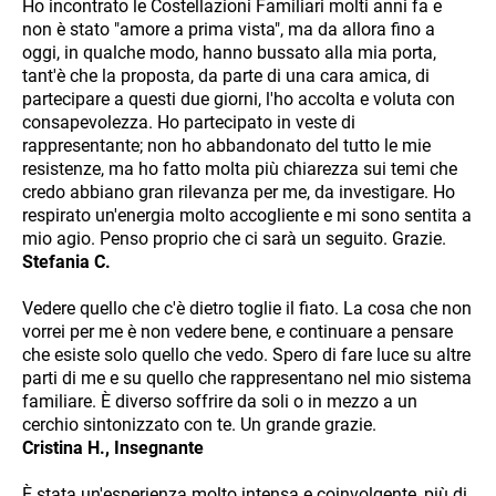
Ho incontrato le Costellazioni Familiari molti anni fa e
non è stato "amore a prima vista", ma da allora fino a
oggi, in qualche modo, hanno bussato alla mia porta,
tant'è che la proposta, da parte di una cara amica, di
partecipare a questi due giorni, l'ho accolta e voluta con
consapevolezza. Ho partecipato in veste di
rappresentante; non ho abbandonato del tutto le mie
resistenze, ma ho fatto molta più chiarezza sui temi che
credo abbiano gran rilevanza per me, da investigare. Ho
respirato un'energia molto accogliente e mi sono sentita a
mio agio. Penso proprio che ci sarà un seguito. Grazie.
Stefania C.
Vedere quello che c'è dietro toglie il fiato. La cosa che non
vorrei per me è non vedere bene, e continuare a pensare
che esiste solo quello che vedo. Spero di fare luce su altre
parti di me e su quello che rappresentano nel mio sistema
familiare. È diverso soffrire da soli o in mezzo a un
cerchio sintonizzato con te. Un grande grazie.
Cristina H., Insegnante
È stata un'esperienza molto intensa e coinvolgente, più di