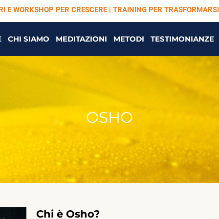
ARI E WORKSHOP PER CRESCERE | TRAINING PER TRASFORMARSI
E
CHI SIAMO
MEDITAZIONI
METODI
TESTIMONIANZE
OSHO
Chi è Osho?