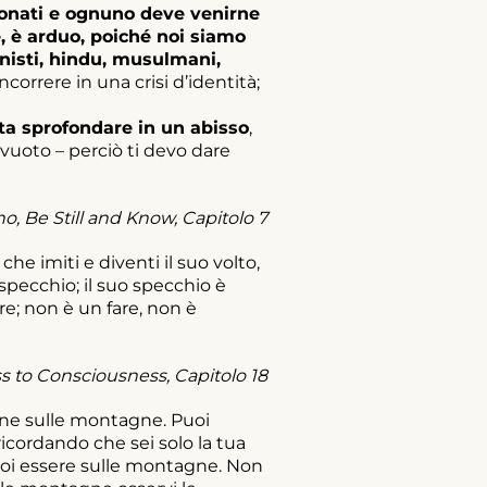
zionati e ognuno deve venirne
le, è arduo, poiché noi siamo
unisti, hindu, musulmani,
correre in una crisi d’identità;
ta sprofondare in un abisso
,
 vuoto – perciò ti devo dare
o, Be Still and Know, Capitolo 7
che imiti e diventi il suo volto,
 specchio; il suo specchio è
ere; non è un fare, non è
 to Consciousness, Capitolo 18
ene sulle montagne. Puoi
ricordando che sei solo la tua
 puoi essere sulle montagne. Non