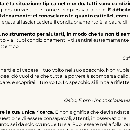
a è la situazione tipica nel mondo: tutti sono condi
liersi un vestito: è come strapparsi via la pelle.
È diffici
ndizionamento: ci conosciamo in quanto cattolici, com
egata al lasciar cadere il condizionamento è la paura di in
no strumento per aiutarti, in modo che tu non ti sen
orto via i tuoi condizionamenti – ti sentirai estremamente
rattempo.
Osh
inarti e di vedere il tuo volto nel suo specchio. Non vuole 
idee, ciò vuol dire che tutta la polvere è scomparsa dallo
are, e scoprirai il tuo volto. Lo specchio si limita a riflett
Osho, From Unconsciousness
e la tua unica ricerca.
E non significa che devi andart
uestione di essere consapevoli, attenti, in osservazione, 
unto sei da solo ovunque tu sia. Puoi essere nella folla,