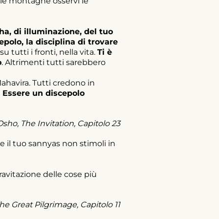
sulle montagne osservi le
a, di illuminazione, del tuo
polo, la disciplina di trovare
tutti i fronti, nella vita.
Ti è
o
. Altrimenti tutti sarebbero
Mahavira. Tutti credono in
 Essere un discepolo
Osho, The Invitation, Capitolo 23
 il tuo sannyas non stimoli in
gravitazione delle cose più
he Great Pilgrimage, Capitolo 11