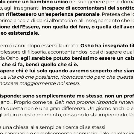
colo come un bambino unico
nel suo genere per le doma
o, agli insegnanti,
incapace di accontentarsi del sentito 
non riflettessero un'esperienza personale
. Pretesa che l
ima ancora di darsi all'oratoria e all'insegnamento che l
one dell'Essere, non quella del fare, o quella dell'aver
leo esistenziale.
o di anni, dopo essersi laureato,
Osho ha insegnato fil
rofessore di filosofia, accontentandosi così di sapere qua
rda Osho,
egli sarebbe potuto benissimo essere un cal
he si fa, bensì quello che si è.
apere chi è lui solo quando avremo scoperto che sia
la sua vita ciò che possiamo, riconoscendo però che questa
conoscere maggiormente noi stessi.
isponde: sono semplicemente me stesso
,
non un prof
ano… Proprio come te.
Beh non proprio! risponde l'interv
a questa non è una gran differenza. Un giorno anch'io 
svegliarti in questo momento, nessuno lo sta impedendo. Pe
una chiesa, alla semplice ricerca di se stessi
eo-sannyasin o semplicemente sannyasin. Tale parola signif