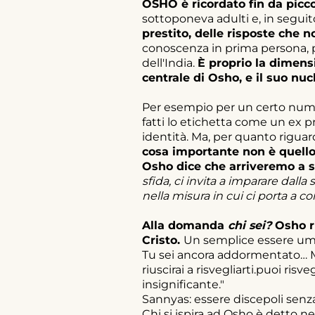
OSHO è ricordato fin da pic
sottoponeva adulti e, in seguit
prestito, delle risposte che 
conoscenza in prima persona, pr
dell'India.
È proprio la dimensi
centrale di Osho, e il suo nuc
Per esempio per un certo numer
fatti lo etichetta come un ex p
identità. Ma, per quanto rigua
cosa importante non è quello c
Osho dice che arriveremo a s
sfida, ci invita a imparare dal
nella misura in cui ci porta a 
Alla domanda
chi sei?
Osho r
Cristo.
Un semplice essere um
Tu sei ancora addormentato… M
riuscirai a risvegliarti.puoi ri
insignificante."
Sannyas: essere discepoli senza 
Chi si ispira ad Osho è detto n