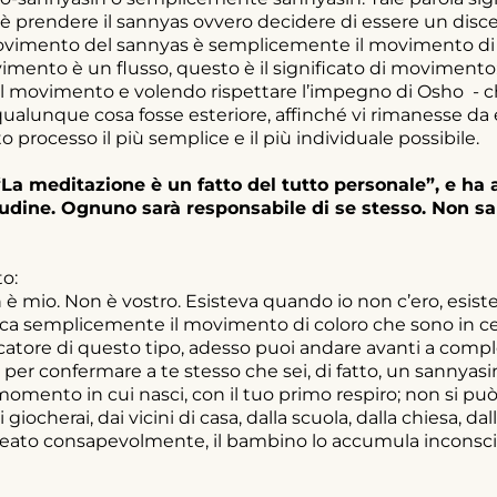
 è prendere il sannyas ovvero decidere di essere un disc
ovimento del sannyas è semplicemente il movimento di c
vimento è un flusso, questo è il significato di moviment
el movimento e volendo rispettare l’impegno di Osho - c
lunque cosa fosse esteriore, affinché vi rimanesse da e
 processo il più semplice e il più individuale possibile.
La meditazione è un fatto del tutto personale”, e ha 
udine. Ognuno sarà responsabile di se stesso. Non sar
o:
 mio. Non è vostro. Esisteva quando io non c’ero, esister
a semplicemente il movimento di coloro che sono in cer
ercatore di questo tipo, adesso puoi andare avanti a compl
 per confermare a te stesso che sei, di fatto, un sannyasi
momento in cui nasci, con il tuo primo respiro; non si può 
 giocherai, dai vicini di casa, dalla scuola, dalla chiesa, d
eato consapevolmente, il bambino lo accumula inconsc