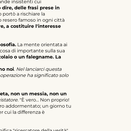
nde insistenti cui
dire, delle frasi prese in
o portò a rischiare la
o resero famoso in ogni città
e, a costituire l'interesse
osofia.
La mente orientata ai
lcosa di importante sulla sua
zolaio o un falegname. La
mo noi
.
Nel lanciarci questa
 operazione ha significato solo
eta, non un messia, non un
istatore.
"È vero… Non proprio!
ero addormentato; un giorno tu
r cui la differenza è
ica "ricercatore della verità".