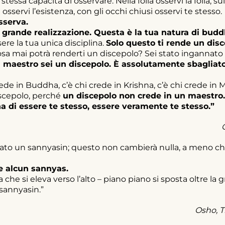
 stessa capacità di osservare. Nella folla osservi la folla, 
sservi l’esistenza, con gli occhi chiusi osservi te stesso.
sserva.
 grande realizzazione. Questa è la tua natura di buddh
re la tua unica disciplina.
Solo questo ti rende un disce
sa mai potrà renderti un discepolo? Sei stato ingannato su 
un maestro sei un discepolo. È assolutamente sbagliat
rede in Buddha, c’è chi crede in Krishna, c’è chi crede in 
scepolo, perché
un discepolo non crede in un maestro.
ina di essere te stesso, essere veramente te stesso.”
ato un sannyasin; questo non cambierà nulla, a meno che
e alcun sannyas.
che si eleva verso l’alto – piano piano si sposta oltre la 
 sannyasin.”
Osho, T