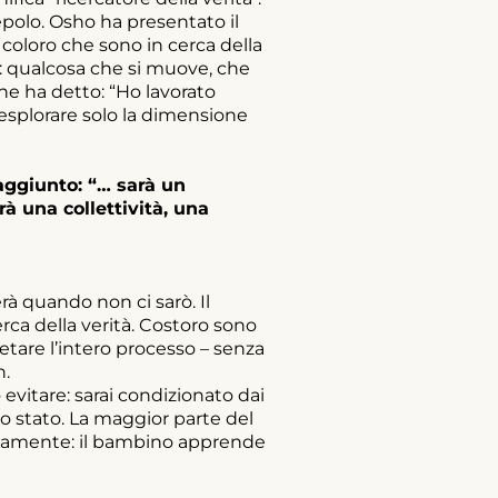
epolo. Osho ha presentato il
oloro che sono in cerca della
o: qualcosa che si muove, che
he ha detto: “Ho lavorato
splorare solo la dimensione
aggiunto: “… sarà un
à una collettività, una
à quando non ci sarò. Il
ca della verità. Costoro sono
etare l’intero processo – senza
n.
evitare: sarai condizionato dai
allo stato. La maggior parte del
iamente: il bambino apprende