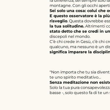
fa differenza, sei sempre solo la
montagne. Con gli occhi aperti o
Sei solo una cosa: colui che o
E questo osservatore è la più
risveglio
. Questa dovrebbe esse
la tua solitudine.
Altrimenti co
stato detto che se credi in 
discepoli nel mondo.
C’è chi crede in Gesù, c’è chi c
qualcuno, ma nessuno è un di
significa imparare la discipl
"Non importa che tu sia divent
te uno spirito meditativo…
Senza meditazione non esist
Solo la tua pura consapevolezza 
basse -, solo questo fa di te un