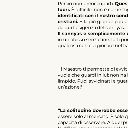
Perciò non preoccuparti.
Quest
fuori.
È difficile, non è come tog
identificati con il nostro co
cristiani.
E la più grande paura l
da qui l΄esigenza del sannyas.
Il sannyas è semplicemente u
in un abisso senza fine. Io ti p
qualcosa con cui giocare nel f
"Il Maestro ti permette di avvic
vuole che guardi in lui: non ha 
limpido. Puoi avvicinarti e guard
un’azione."
“La solitudine dovrebbe esser
essere solo al mercato. È solo q
capacità di osservare. A quel p