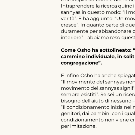
Intraprendere la ricerca quindi
sannyas in questo modo: “Il m
verità”. E ha aggiunto: “Un mo
cresce”. In quanto parte di qu
duramente per abbandonare qua
interiore” - abbiamo reso questo
Come Osho ha sottolineato: “
cammino individuale, in solit
congregazione”.
E infine Osho ha anche spiegat
“Il movimento del sannyas non è
movimento del sannyas signific
sempre esistiti”. Se sei un ric
bisogno dell’aiuto di nessuno –
“Il condizionamento inizia nel 
genitori, dai bambini con i quali
condizionamento non viene cr
per imitazione.