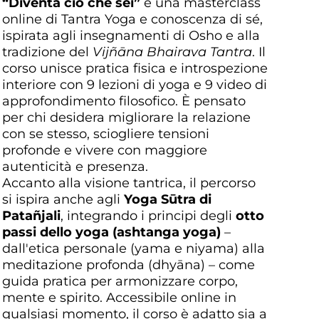
“Diventa ciò che sei”
è una masterclass
online di Tantra Yoga e conoscenza di sé,
ispirata agli insegnamenti di Osho e alla
tradizione del
Vijñāna Bhairava Tantra
. Il
corso unisce pratica fisica e introspezione
interiore con 9 lezioni di yoga e 9 video di
approfondimento filosofico. È pensato
per chi desidera migliorare la relazione
con se stesso, sciogliere tensioni
profonde e vivere con maggiore
autenticità e presenza.
Accanto alla visione tantrica, il percorso
si ispira anche agli
Yoga Sūtra di
Patañjali
, integrando i principi degli
otto
passi dello yoga (ashtanga yoga)
–
dall'etica personale (yama e niyama) alla
meditazione profonda (dhyāna) – come
guida pratica per armonizzare corpo,
mente e spirito. Accessibile online in
qualsiasi momento, il corso è adatto sia a