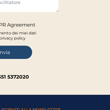
GDPR Agreement
mento dei miei dati
privacy policy
Invia
351 5372020
ISCRIVITI ALLA NEWSLETTER