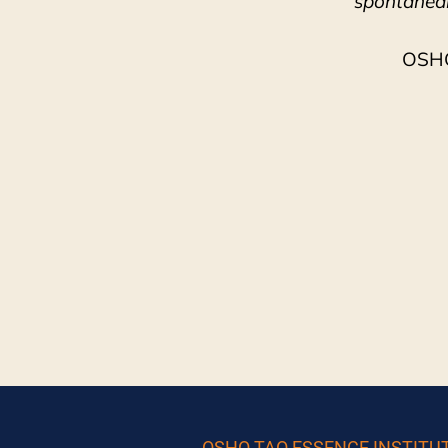
spontanea
OSH
OSHO TAO ESSENCE INSTITU