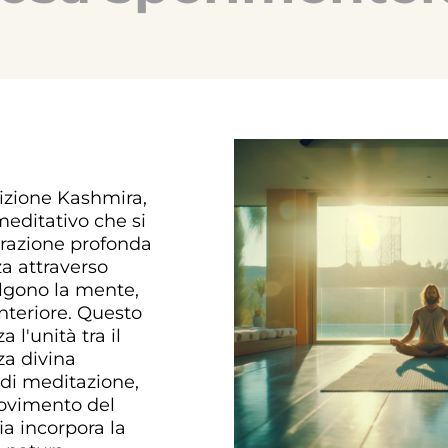
dizione Kashmira,
meditativo che si
orazione profonda
a attraverso
lgono la mente,
interiore. Questo
a l'unità tra il
za divina
 di meditazione,
movimento del
ia incorpora la