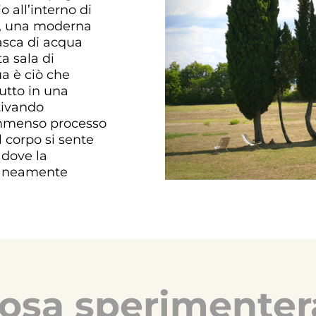
o all’interno di
r, una moderna
asca di acqua
ta sala di
a è ciò che
tutto in una
tivando
mmenso processo
il corpo si sente
 dove la
taneamente
osa sperimenter