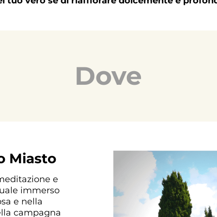
del tuo vero sé di riaffiorare dolcemente e profo
Dove
o Miasto
 meditazione e
ituale immerso
osa e nella
ella campagna