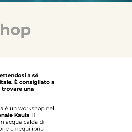
shop
nettendosi a sé
tale. È consigliato a
r trovare una
ua è un workshop nel
onale Kaula
, il
in acqua calda di
ne e riequilibrio