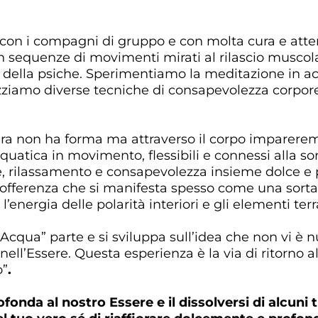
con i compagni di gruppo e con molta cura e atte
sequenze di movimenti mirati al rilascio muscola
e della psiche. Sperimentiamo la meditazione in 
lizziamo diverse tecniche di consapevolezza corpor
ra non ha forma ma attraverso il corpo impareremo
atica in movimento, flessibili e connessi alla sor
e, rilassamento e consapevolezza insieme dolce e 
fferenza che si manifesta spesso come una sorta 
l’energia delle polarità interiori e gli elementi ter
’Acqua” parte e si sviluppa sull’idea che non vi è n
ell’Essere. Questa esperienza è la via di ritorno a
o”
.
fonda al nostro Essere e il dissolversi di alcun