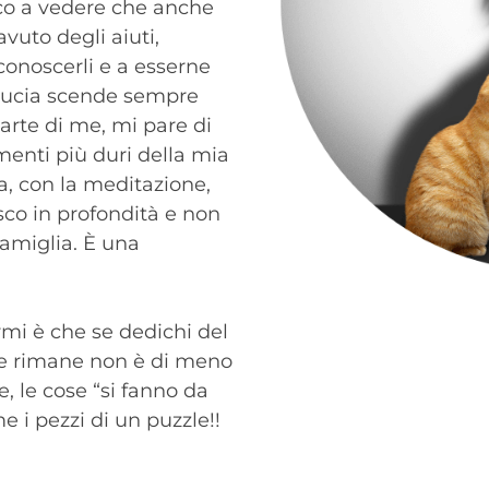
sco a vedere che anche
vuto degli aiuti,
conoscerli e a esserne
ducia scende sempre
parte di me, mi pare di
enti più duri della mia
ra, con la meditazione,
sco in profondità e non
amiglia. È una
rmi è che se dedichi del
he rimane non è di meno
e, le cose “si fanno da
me i pezzi di un puzzle!!