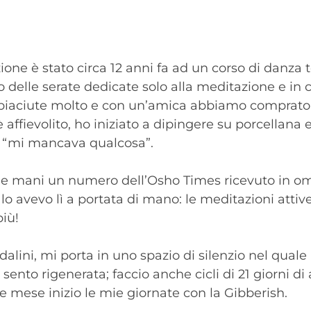
ione è stato circa 12 anni fa ad un corso di danza
o delle serate dedicate solo alla meditazione e in 
 piaciute molto e con un’amica abbiamo comprato a
 è affievolito, ho iniziato a dipingere su porcella
 “mi mancava qualcosa”.
a le mani un numero dell’Osho Times ricevuto in om
avevo lì a portata di mano: le meditazioni attive 
iù!
alini, mi porta in uno spazio di silenzio nel quale
 sento rigenerata; faccio anche cicli di 21 giorni d
mese inizio le mie giornate con la Gibberish.