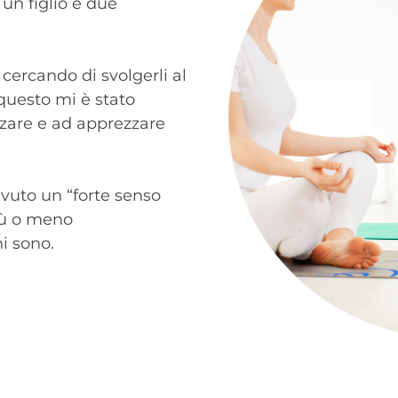
 un figlio e due
i cercando di svolgerli al
questo mi è stato
izzare e ad apprezzare
uto un “forte senso
più o meno
i sono.