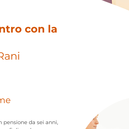
ntro con la
Rani
 me
n pensione da sei anni,