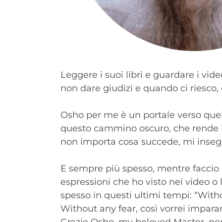
Leggere i suoi libri e guardare i vi
non dare giudizi e quando ci riesco,
Osho per me è un portale verso quel
questo cammino oscuro, che rende le 
non importa cosa succede, mi insegna
E sempre più spesso, mentre faccio l
espressioni che ho visto nei video o 
spesso in questi ultimi tempi: “Witho
Without any fear, così vorrei impara
Grazie Osho, my beloved Master, per