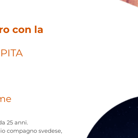
ro con la
RPITA
 me
a 25 anni.
l mio compagno svedese,