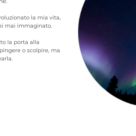
ne.
oluzionato la mia vita,
ei mai immaginato.
o la porta alla
ipingere o scolpire, ma
arla.