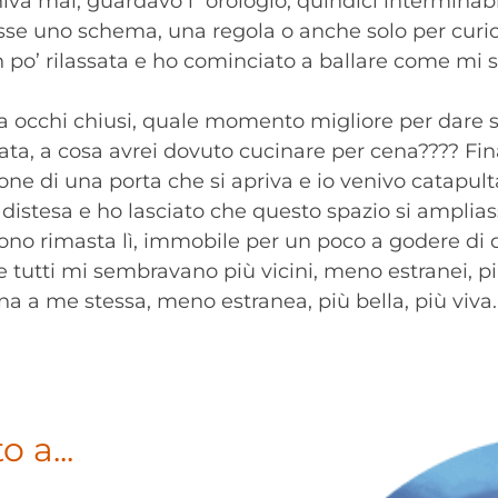
va mai, guardavo l´orologio, quindici interminabili
osse uno schema, una regola o anche solo per curios
un po’ rilassata e ho cominciato a ballare come mi s
 occhi chiusi, quale momento migliore per dare sfog
rata, a cosa avrei dovuto cucinare per cena???? F
ione di una porta che si apriva e io venivo catapul
 distesa e ho lasciato che questo spazio si amplias
ono rimasta lì, immobile per un poco a godere di 
 tutti mi sembravano più vicini, meno estranei, più 
na a me stessa, meno estranea, più bella, più viva.
 a...