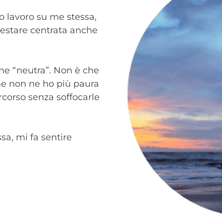
o lavoro su me stessa,
restare centrata anche
ene “neutra”. Non è che
he non ne ho più paura
percorso senza soffocarle
sa, mi fa sentire