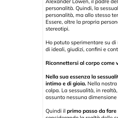
Alexander Lowen, il padre dell
personalità. Quindi, la sessu
personalità, ma allo stesso te
Essere, oltre la propria perso
stereotipi.
Ho potuto sperimentare su di m
di ideali, giudizi, confini e c
Riconnettersi al corpo come vi
Nella sua essenza la sessualit
intimo e di gioia.
Nella nostra 
colpa. La sessualità, in realt
assunto nessuna dimensione 
Quindi il
primo passo da fare s
considerando la realtà delle c