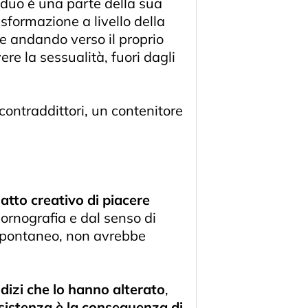
viduo è una parte della sua
sformazione a livello della
re andando verso il proprio
re la sessualità, fuori dagli
contraddittori, un contenitore
atto creativo di piacere
pornografia e dal senso di
e spontaneo, non avrebbe
udizi che lo hanno alterato
,
esistenza è la conseguenza di