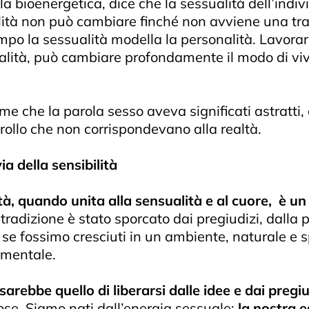
a bioenergetica, dice che la sessualità dell’indi
alità non può cambiare finché non avviene una tra
mpo la sessualità modella la personalità. Lavora
nalità, può cambiare profondamente il modo di vive
e che la parola sesso aveva significati astratti, 
ontrollo che non corrispondevano alla realtà.
a della sensibilità
à, quando unita alla sensualità e al cuore, è un 
tradizione è stato sporcato dai pregiudizi, dalla 
à, se fossimo cresciuti in un ambiente, naturale 
mentale.
arebbe quello di liberarsi dalle idee e dai pregi
ose. Siamo nati dall’energia sessuale:
la nostra 