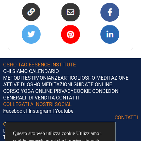
OSHO TAO ESSENCE INSTITUTE
CHI SIAMO
CALENDARIO
METODI
TESTIMONIANZE
ARTICOLI
OSHO
MEDITAZIONE
ATTIVE DI OSHO
MEDITAZIONI GUIDATE ONLINE
CORSO YOGA ONLINE
PRIVACY
COOKIE
CONDIZIONI
GENERALI DI VENDITA
CONTATTI
COLLEGATI AI NOSTRI SOCIAL
Facebook
|
Instagram
|
Youtube
CONTATTI
Orari di segreteria:
Lunedì – Giovedì
Dalle 14:00 alle 18:00
Questo sito web utilizza cookie Utilizziamo i
Questo sito web utilizza cookie Utilizziamo i
Telefono:
+39 351 5372020
cookie per assicurarci che il nostro sito web
cookie per assicurarci che il nostro sito web