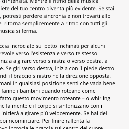
d’intensità. Mentre il ritmo della musica
ete del tuo centro diventa più evidente. Se stai
potresti perdere sincronia e non trovarti allo
, ritorna semplicemente a ritmo con tutti gli
musica si ferma.
cia incrociate sul petto inchinati per alcuni
revole verso l’esistenza e verso te stesso.
izia a girare verso sinistra o verso destra, a
 Se giri verso destra, inizia con il piede destro
ndi il braccio sinistro nella direzione opposta.
mani in qualsiasi posizione senti che vada bene
ome fanno i bambini quando roteano come
 fatto questo movimento roteante – o whirling
he la mente e il corpo si sintonizzano con i
inizierà a girare più velocemente. Se hai dei
i ricominciare. Per finire rallenta la
vo incrocia le braccia sul centro del cuore.