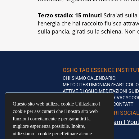
Terzo stadio: 15 minuti
Sdraiati sulla 
l’energia che hai raccolto fluisca attra
sulla pancia, girati sulla schiena. Non 
OSHO TAO ESSENCE INSTITU
CHI SIAMO
CALENDARIO
METODI
TESTIMONIANZE
ARTICOLI
O
ATTIVE DI OSHO
MEDITAZIONI GUI
CORSO YOGA ONLINE
PRIVACY
COO
Questo sito web utilizza cookie Utilizziamo i
Questo sito web utilizza cookie Utilizziamo i
GENERALI DI VENDITA
CONTATTI
cookie per assicurarci che il nostro sito web
cookie per assicurarci che il nostro sito web
COLLEGATI AI NOSTRI SOCIA
funzioni correttamente e per garantirti la
funzioni correttamente e per garantirti la
Facebook
|
Instagram
|
You
migliore esperienza possibile. Inoltre,
migliore esperienza possibile. Inoltre,
utilizziamo i cookie per effettuare alcune
utilizziamo i cookie per effettuare alcune