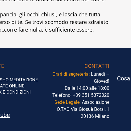
pancia, gli occhi chiusi, e lascia che tutta
verso di te. Se trovi scomodo restare sdraiato
occorre fare nulla, è sufficiente essere.
TE
CONTATTI
Orari di segreteria:
Lunedì –
Cosa 
SHO
MEDITAZIONE
Giovedì
DATE ONLINE
Dalle 14:00 alle 18:00
KIE
CONDIZIONI
Telefono:
+39 351 5372020
Sede Legale:
Associazione
L
O.TAO Via Giosuè Borsi, 1
tube
20136 Milano