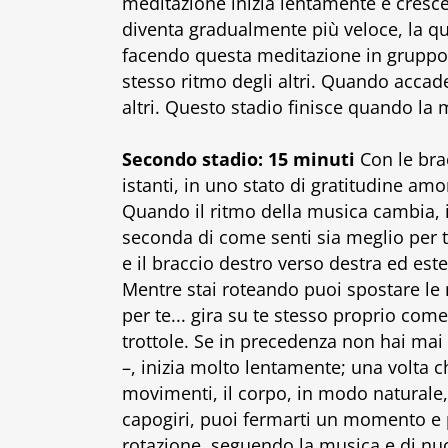
meditazione inizia lentamente e cresce 
diventa gradualmente più veloce, la qui
facendo questa meditazione in gruppo, 
stesso ritmo degli altri. Quando accade
altri. Questo stadio finisce quando la 
Secondo stadio: 15 minuti
Con le brac
istanti, in uno stato di gratitudine amo
Quando il ritmo della musica cambia, in
seconda di come senti sia meglio per te.
e il braccio destro verso destra ed este
Mentre stai roteando puoi spostare le 
per te... gira su te stesso proprio c
trottole. Se in precedenza non hai mai
–, inizia molto lentamente; una volta c
movimenti, il corpo, in modo naturale, 
capogiri, puoi fermarti un momento e po
rotazione, seguendo la musica e di nuo