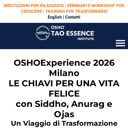
MEDITAZIONI PER RILASSARSI | SEMINARI E WORKSHOP PER
CRESCERE | TRAINING PER TRASFORMARSI
English
|
Contatti
OSHOExperience 2026
Milano
LE CHIAVI PER UNA VITA
FELICE
con Siddho, Anurag e
Ojas
Un Viaggio di Trasformazione