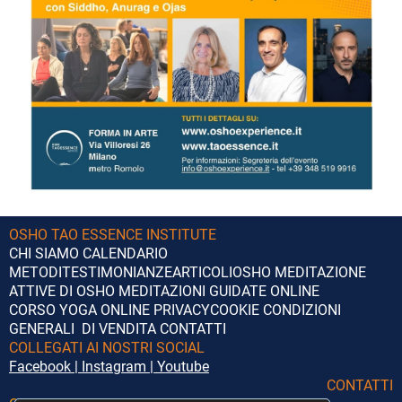
OSHO TAO ESSENCE INSTITUTE
CHI SIAMO
CALENDARIO
METODI
TESTIMONIANZE
ARTICOLI
OSHO
MEDITAZIONE
ATTIVE DI OSHO
MEDITAZIONI GUIDATE ONLINE
CORSO YOGA ONLINE
PRIVACY
COOKIE
CONDIZIONI
GENERALI DI VENDITA
CONTATTI
COLLEGATI AI NOSTRI SOCIAL
Facebook
|
Instagram
|
Youtube
CONTATTI