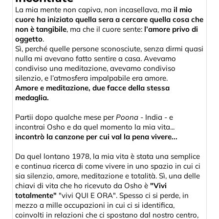
La mia mente non capiva, non incasellava, ma
il mio
cuore ha iniziato quella sera a cercare quella cosa che
non è tangibile
, ma che il cuore sente:
l’amore privo di
oggetto
.
Sì, perché quelle persone sconosciute, senza dirmi quasi
nulla mi avevano fatto sentire a casa. Avevamo
condiviso una meditazione, avevamo condiviso
silenzio, e l’atmosfera impalpabile era amore.
Amore e meditazione, due facce della stessa
medaglia.
Partii dopo qualche mese per
Poona
- India - e
incontrai Osho e da quel momento la mia vita...
incontrò la canzone per cui val la pena vivere...
Da quel lontano 1978, la mia vita è stata una semplice
e continua ricerca di come vivere in uno spazio in cui ci
sia silenzio, amore, meditazione e totalità. Sì, una delle
chiavi di vita che ho ricevuto da Osho è
"Vivi
totalmente"
"vivi QUI E ORA". Spesso ci si perde, in
mezzo a mille occupazioni in cui ci si identifica,
coinvolti in relazioni che ci spostano dal nostro centro,