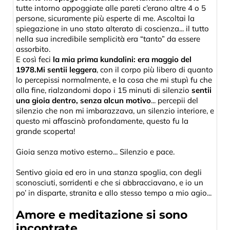
tutte intorno appoggiate alle pareti c’erano altre 4 o 5
persone, sicuramente più esperte di me. Ascoltai la
spiegazione in uno stato alterato di coscienza... il tutto
nella sua incredibile semplicità era “tanto” da essere
assorbito.
E così feci
la mia prima kundalini: era maggio del
1978.Mi sentii leggera
, con il corpo più libero di quanto
lo percepissi normalmente, e la cosa che mi stupì fu che
alla fine, rialzandomi dopo i 15 minuti di silenzio
sentii
una gioia dentro, senza alcun motivo
... percepii del
silenzio che non mi imbarazzava, un silenzio interiore, e
questo mi affascinò profondamente, questo fu la
grande scoperta!
Gioia senza motivo esterno... Silenzio e pace.
Sentivo gioia ed ero in una stanza spoglia, con degli
sconosciuti, sorridenti e che si abbracciavano, e io un
po’ in disparte, stranita e allo stesso tempo a mio agio...
Amore e meditazione si sono
incontrate