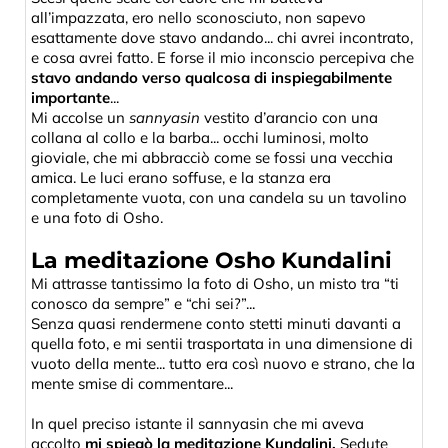
all’impazzata, ero nello sconosciuto, non sapevo
esattamente dove stavo andando... chi avrei incontrato,
e cosa avrei fatto. E forse il mio inconscio percepiva che
stavo andando verso qualcosa di inspiegabilmente
importante
...
Mi accolse un
sannyasin
vestito d’arancio con una
collana al collo e la barba... occhi luminosi, molto
gioviale, che mi abbracciò come se fossi una vecchia
amica. Le luci erano soffuse, e la stanza era
completamente vuota, con una candela su un tavolino
e una foto di Osho.
La meditazione Osho Kundalini
Mi attrasse tantissimo la foto di Osho, un misto tra “ti
conosco da sempre” e “chi sei?”...
Senza quasi rendermene conto stetti minuti davanti a
quella foto, e mi sentii trasportata in una dimensione di
vuoto della mente... tutto era così nuovo e strano, che la
mente smise di commentare...
In quel preciso istante il sannyasin che mi aveva
accolto
mi spiegò la meditazione Kundalini.
Sedute