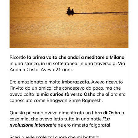
Ricordo
la prima volta che andai a meditare a Milano
,
in una stanza, in un sotterraneo, in una traversa di Via
Andrea Costa. Avevo 21 anni.
Ero emozionata e molto imbarazzata. Avevo ricevuto
l’invito da un amico, che conoscevo da poco, ma che
aveva colto
la mia curiosità verso Osho
che allora era
conosciuto come Bhagwan Shree Rajneesh.
Questa persona aveva dimenticato un
libro di Osho
a
casa mia, che avevo letto tutto in una notte,
"La
rivoluzione interiore"
e ne ero rimasta folgorata!
Scesi quelle scale col cuore che mi batteva