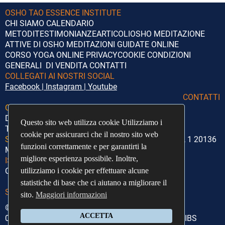
OSHO TAO ESSENCE INSTITUTE
CHI SIAMO
CALENDARIO
METODI
TESTIMONIANZE
ARTICOLI
OSHO
MEDITAZIONE
ATTIVE DI OSHO
MEDITAZIONI GUIDATE ONLINE
CORSO YOGA ONLINE
PRIVACY
COOKIE
CONDIZIONI
GENERALI DI VENDITA
CONTATTI
COLLEGATI AI NOSTRI SOCIAL
Facebook
|
Instagram
|
Youtube
CONTATTI
Orari di segreteria:
Lunedì – Giovedì
Dalle 14:00 alle 18:00
Questo sito web utilizza cookie Utilizziamo i
Questo sito web utilizza cookie Utilizziamo i
Telefono:
+39 351 5372020
cookie per assicurarci che il nostro sito web
cookie per assicurarci che il nostro sito web
Sede Legale:
Associazione O.TAO Via Giosuè Borsi, 1 20136
funzioni correttamente e per garantirti la
funzioni correttamente e per garantirti la
Milano
migliore esperienza possibile. Inoltre,
migliore esperienza possibile. Inoltre,
ISCRIVITI ALLA NEWSLETTER
utilizziamo i cookie per effettuare alcune
utilizziamo i cookie per effettuare alcune
Cosa riceverai con la newsletter?
statistiche di base che ci aiutano a migliorare il
statistiche di base che ci aiutano a migliorare il
Scoprilo QUI
sito.
sito.
Maggiori informazioni
Maggiori informazioni
© 2023| OSHO TAO ESSENCE INSTITUTE | P.IVA
ACCETTA
ACCETTA
04345370961 | Design
Ojas Azzaro
| Development
IBS