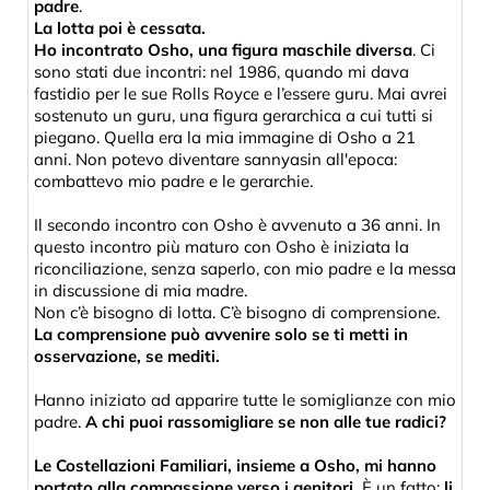
padre
.
La lotta poi è cessata.
Ho incontrato Osho, una figura maschile diversa
. Ci
sono stati due incontri: nel 1986, quando mi dava
fastidio per le sue Rolls Royce e l’essere guru. Mai avrei
sostenuto un guru, una figura gerarchica a cui tutti si
piegano. Quella era la mia immagine di Osho a 21
anni. Non potevo diventare sannyasin all'epoca:
combattevo mio padre e le gerarchie.
Il secondo incontro con Osho è avvenuto a 36 anni. In
questo incontro più maturo con Osho è iniziata la
riconciliazione, senza saperlo, con mio padre e la messa
in discussione di mia madre.
Non c’è bisogno di lotta. C’è bisogno di comprensione.
La comprensione può avvenire solo se ti metti in
osservazione, se mediti.
Hanno iniziato ad apparire tutte le somiglianze con mio
padre.
A chi puoi rassomigliare se non alle tue radici?
Le Costellazioni Familiari, insieme a Osho, mi hanno
portato alla compassione verso i genitori.
È un fatto:
li