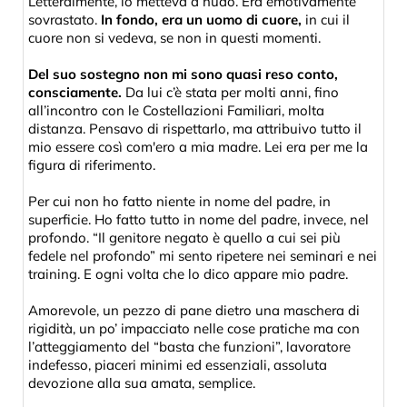
Letteralmente, lo metteva a nudo. Era emotivamente
sovrastato.
In fondo, era un uomo di cuore,
in cui il
cuore non si vedeva, se non in questi momenti.
Del suo sostegno non mi sono quasi reso conto,
consciamente.
Da lui c’è stata per molti anni, fino
all’incontro con le Costellazioni Familiari, molta
distanza. Pensavo di rispettarlo, ma attribuivo tutto il
mio essere così com'ero a mia madre. Lei era per me la
figura di riferimento.
Per cui non ho fatto niente in nome del padre, in
superficie. Ho fatto tutto in nome del padre, invece, nel
profondo. “Il genitore negato è quello a cui sei più
fedele nel profondo” mi sento ripetere nei seminari e nei
training. E ogni volta che lo dico appare mio padre.
Amorevole, un pezzo di pane dietro una maschera di
rigidità, un po’ impacciato nelle cose pratiche ma con
l’atteggiamento del “basta che funzioni”, lavoratore
indefesso, piaceri minimi ed essenziali, assoluta
devozione alla sua amata, semplice.