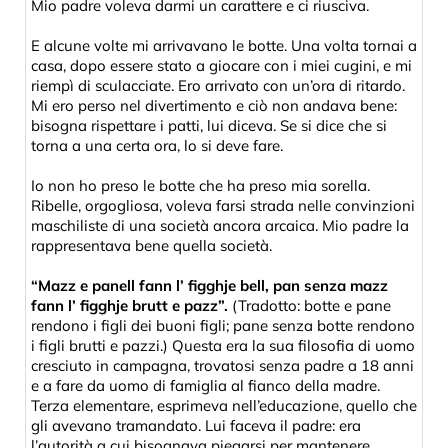
Mio padre voleva darmi un carattere e ci riusciva.
E alcune volte mi arrivavano le botte. Una volta tornai a
casa, dopo essere stato a giocare con i miei cugini, e mi
riempì di sculacciate. Ero arrivato con un’ora di ritardo.
Mi ero perso nel divertimento e ciò non andava bene:
bisogna rispettare i patti, lui diceva. Se si dice che si
torna a una certa ora, lo si deve fare.
Io non ho preso le botte che ha preso mia sorella.
Ribelle, orgogliosa, voleva farsi strada nelle convinzioni
maschiliste di una società ancora arcaica. Mio padre la
rappresentava bene quella società.
“Mazz e panell fann l’ figghje bell, pan senza mazz
fann l’ figghje brutt e pazz”.
(Tradotto: botte e pane
rendono i figli dei buoni figli; pane senza botte rendono
i figli brutti e pazzi.) Questa era la sua filosofia di uomo
cresciuto in campagna, trovatosi senza padre a 18 anni
e a fare da uomo di famiglia al fianco della madre.
Terza elementare, esprimeva nell’educazione, quello che
gli avevano tramandato. Lui faceva il padre: era
l’autorità a cui bisognava piegarsi per mantenere