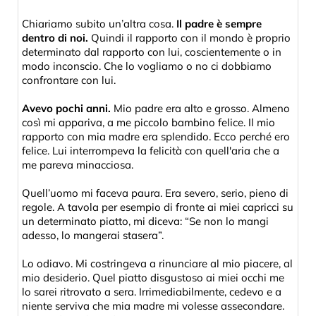
Chiariamo subito un’altra cosa.
Il padre è sempre
dentro di noi.
Quindi il rapporto con il mondo è proprio
determinato dal rapporto con lui, coscientemente o in
modo inconscio. Che lo vogliamo o no ci dobbiamo
confrontare con lui.
Avevo pochi anni.
Mio padre era alto e grosso. Almeno
così mi appariva, a me piccolo bambino felice. Il mio
rapporto con mia madre era splendido. Ecco perché ero
felice. Lui interrompeva la felicità con quell'aria che a
me pareva minacciosa.
Quell’uomo mi faceva paura. Era severo, serio, pieno di
regole. A tavola per esempio di fronte ai miei capricci su
un determinato piatto, mi diceva: “Se non lo mangi
adesso, lo mangerai stasera”.
Lo odiavo. Mi costringeva a rinunciare al mio piacere, al
mio desiderio. Quel piatto disgustoso ai miei occhi me
lo sarei ritrovato a sera. Irrimediabilmente, cedevo e a
niente serviva che mia madre mi volesse assecondare.