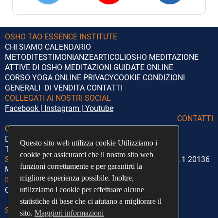
OSHO TAO ESSENCE INSTITUTE
CHI SIAMO
CALENDARIO
METODI
TESTIMONIANZE
ARTICOLI
OSHO
MEDITAZIONE
ATTIVE DI OSHO
MEDITAZIONI GUIDATE ONLINE
CORSO YOGA ONLINE
PRIVACY
COOKIE
CONDIZIONI
GENERALI DI VENDITA
CONTATTI
COLLEGATI AI NOSTRI SOCIAL
Facebook
|
Instagram
|
Youtube
CONTATTI
Orari di segreteria:
Lunedì – Giovedì
Dalle 14:00 alle 18:00
Questo sito web utilizza cookie Utilizziamo i
Questo sito web utilizza cookie Utilizziamo i
Telefono:
+39 351 5372020
cookie per assicurarci che il nostro sito web
cookie per assicurarci che il nostro sito web
Sede Legale:
Associazione O.TAO Via Giosuè Borsi, 1 20136
funzioni correttamente e per garantirti la
funzioni correttamente e per garantirti la
Milano
migliore esperienza possibile. Inoltre,
migliore esperienza possibile. Inoltre,
ISCRIVITI ALLA NEWSLETTER
utilizziamo i cookie per effettuare alcune
utilizziamo i cookie per effettuare alcune
Cosa riceverai con la newsletter?
statistiche di base che ci aiutano a migliorare il
statistiche di base che ci aiutano a migliorare il
Scoprilo QUI
sito.
sito.
Maggiori informazioni
Maggiori informazioni