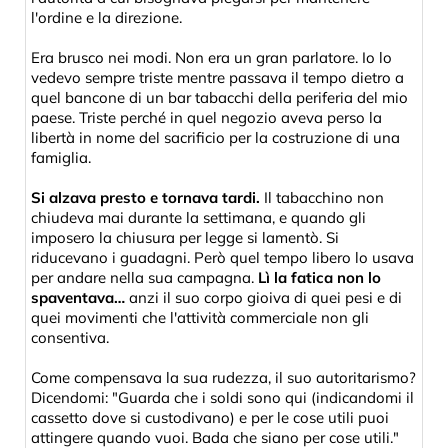
l'ordine e la direzione.
Era brusco nei modi. Non era un gran parlatore. Io lo
vedevo sempre triste mentre passava il tempo dietro a
quel bancone di un bar tabacchi della periferia del mio
paese. Triste perché in quel negozio aveva perso la
libertà in nome del sacrificio per la costruzione di una
famiglia.
Si alzava presto e tornava tardi.
Il tabacchino non
chiudeva mai durante la settimana, e quando gli
imposero la chiusura per legge si lamentò. Si
riducevano i guadagni. Però quel tempo libero lo usava
per andare nella sua campagna.
Lì la fatica non lo
spaventava…
anzi il suo corpo gioiva di quei pesi e di
quei movimenti che l'attività commerciale non gli
consentiva.
Come compensava la sua rudezza, il suo autoritarismo?
Dicendomi: "Guarda che i soldi sono qui (indicandomi il
cassetto dove si custodivano) e per le cose utili puoi
attingere quando vuoi. Bada che siano per cose utili."