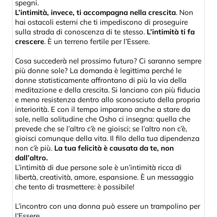
spegni.
L’intimità, invece, ti accompagna nella crescita
. Non
hai ostacoli esterni che ti impediscono di proseguire
sulla strada di conoscenza di te stesso.
L’intimità ti fa
crescere
. È un terreno fertile per l’Essere.
Cosa succederà nel prossimo futuro? Ci saranno sempre
più donne sole? La domanda è legittima perché le
donne statisticamente affrontano di più la via della
meditazione e della crescita. Si lanciano con più fiducia
e meno resistenza dentro allo sconosciuto della propria
interiorità. E con il tempo imparano anche a stare da
sole, nella solitudine che Osho ci insegna: quella che
prevede che se l’altro c’è ne gioisci; se l’altro non c’è,
gioisci comunque della vita. Il filo della tua dipendenza
non c’è più.
La tua felicità è causata da te, non
dall’altro.
L’intimità di due persone sole è un’intimità ricca di
libertà, creatività, amore, espansione. È un messaggio
che tento di trasmettere: è possibile!
L’incontro con una donna può essere un trampolino per
l’Essere.