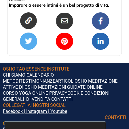
Imparare a essere intimi è un bel progetto di vita.
OSHO TAO ESSENCE INSTITUTE
CHI SIAMO
CALENDARIO
METODI
TESTIMONIANZE
ARTICOLI
OSHO
MEDITAZIONE
ATTIVE DI OSHO
MEDITAZIONI GUIDATE ONLINE
CORSO YOGA ONLINE
PRIVACY
COOKIE
CONDIZIONI
GENERALI DI VENDITA
CONTATTI
COLLEGATI AI NOSTRI SOCIAL
Facebook
|
Instagram
|
Youtube
CONTATTI
Orari di segreteria:
Lunedì – Giovedì