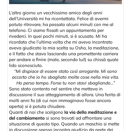
L’altro giorno un vecchissimo amico degli anni
dell’Università mi ha ricontattato. Felice di avermi
potuto ritrovare, ha passato alcuni minuti con me al
telefono. Ci siamo fissati un appuntamento per
rivederci. In quei pochi minuti, si è scusato. Mi ha
ricordato che l’ultima volta che mi aveva incontrato
aveva giudicato la mia scelta su Osho, la meditazione,
e il fatto che stavo lasciando una promettente carriera
per andare a finire (male, secondo lui!) su chissà quale
lido sconosciuto.
“Mi dispiace di essere stato così arrogante. Mi sono
accorto che io ho sbagliato molte cose nella mia vita.
Ho perso tempo. Forse tu non stavi sbagliando…”
Sono stato contento nel sentire che metteva in
discussione il suo atteggiamento di allora. Una ferita di
molti anni fa (di cui non immaginavo fosse ancora
aperta) si è potuta chiudere.
Quanti di noi che scelgono
la via della meditazione e
del cambiamento
si sono trovati ad affrontare una
situazione di questo tipo. Quando un maschio si mette
in discussione spesso incontra giudizio da parte dei