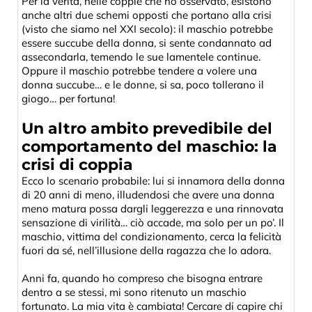
Per la verità, nelle coppie che ho osservato, esistono
anche altri due schemi opposti che portano alla crisi
(visto che siamo nel XXI secolo): il maschio potrebbe
essere succube della donna, si sente condannato ad
assecondarla, temendo le sue lamentele continue.
Oppure il maschio potrebbe tendere a volere una
donna succube… e le donne, si sa, poco tollerano il
giogo… per fortuna!
Un altro ambito prevedibile del
comportamento del maschio: la
crisi di coppia
Ecco lo scenario probabile: lui si innamora della donna
di 20 anni di meno, illudendosi che avere una donna
meno matura possa dargli leggerezza e una rinnovata
sensazione di virilità… ciò accade, ma solo per un po’. Il
maschio, vittima del condizionamento, cerca la felicità
fuori da sé, nell’illusione della ragazza che lo adora.
Anni fa, quando ho compreso che bisogna entrare
dentro a se stessi, mi sono ritenuto un maschio
fortunato. La mia vita è cambiata! Cercare di capire chi