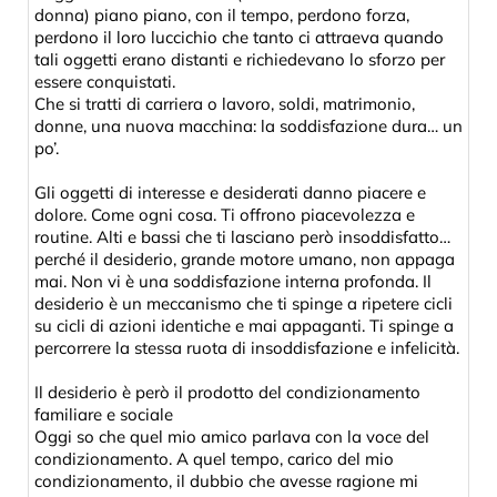
donna) piano piano, con il tempo, perdono forza,
perdono il loro luccichio che tanto ci attraeva quando
tali oggetti erano distanti e richiedevano lo sforzo per
essere conquistati.
Che si tratti di carriera o lavoro, soldi, matrimonio,
donne, una nuova macchina: la soddisfazione dura… un
po’.
Gli oggetti di interesse e desiderati danno piacere e
dolore. Come ogni cosa. Ti offrono piacevolezza e
routine. Alti e bassi che ti lasciano però insoddisfatto…
perché il desiderio, grande motore umano, non appaga
mai. Non vi è una soddisfazione interna profonda. Il
desiderio è un meccanismo che ti spinge a ripetere cicli
su cicli di azioni identiche e mai appaganti. Ti spinge a
percorrere la stessa ruota di insoddisfazione e infelicità.
Il desiderio è però il prodotto del condizionamento
familiare e sociale
Oggi so che quel mio amico parlava con la voce del
condizionamento. A quel tempo, carico del mio
condizionamento, il dubbio che avesse ragione mi