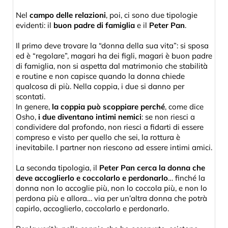
Nel
campo delle relazioni
, poi, ci sono due tipologie
evidenti: il
buon padre di famiglia
e il
Peter Pan
.
Il primo deve trovare la “donna della sua vita”: si sposa
ed è “regolare”, magari ha dei figli, magari è buon padre
di famiglia, non si aspetta dal matrimonio che stabilità
e routine e non capisce quando la donna chiede
qualcosa di più. Nella coppia, i due si danno per
scontati.
In genere,
la coppia può scoppiare perché
, come dice
Osho,
i due diventano intimi nemici
: se non riesci a
condividere dal profondo, non riesci a fidarti di essere
compreso e visto per quello che sei, la rottura è
inevitabile. I partner non riescono ad essere intimi amici.
La seconda tipologia, il
Peter Pan cerca la donna che
deve accoglierlo e coccolarlo e perdonarlo
… finché la
donna non lo accoglie più, non lo coccola più, e non lo
perdona più e allora… via per un’altra donna che potrà
capirlo, accoglierlo, coccolarlo e perdonarlo.