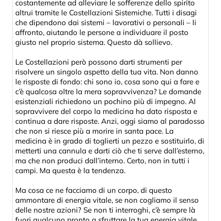
costantemente ad alleviare le sofferenze dello spirito
altrui tramite le Costellazioni Sistemiche. Tutti i disagi
che dipendono dai sistemi – lavorativi o personali – li
affronto, aiutando le persone a individuare il posto
giusto nel proprio sistema. Questo dà sollievo.
Le Costellazioni però possono darti strumenti per
risolvere un singolo aspetto della tua vita. Non danno
le risposte di fondo: chi sono io, cosa sono qui a fare e
c’è qualcosa oltre la mera sopravvivenza? Le domande
esistenziali richiedono un pochino più di impegno. Al
sopravvivere del corpo la medicina ha dato risposta e
continua a dare risposte. Anzi, oggi siamo al paradosso
che non si riesce più a morire in santa pace. La
medicina è in grado di toglierti un pezzo e sostituirlo, di
metterti una cannula e darti ciò che ti serve dall’esterno,
ma che non produci dall’interno. Certo, non in tutti i
campi. Ma questa è la tendenza.
Ma cosa ce ne facciamo di un corpo, di questo
ammontare di energia vitale, se non cogliamo il senso
delle nostre azioni? Se non ti interroghi, c’è sempre là
fuori qualcuno pronto a sfruttare la tua energia vitale.