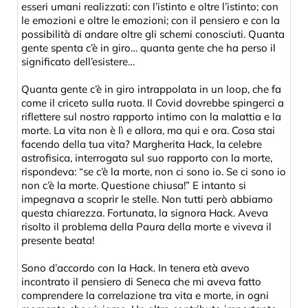
esseri umani realizzati: con l’istinto e oltre l’istinto; con
le emozioni e oltre le emozioni; con il pensiero e con la
possibilità di andare oltre gli schemi conosciuti. Quanta
gente spenta c’è in giro… quanta gente che ha perso il
significato dell’esistere…
Quanta gente c’è in giro intrappolata in un loop, che fa
come il criceto sulla ruota. Il Covid dovrebbe spingerci a
riflettere sul nostro rapporto intimo con la malattia e la
morte. La vita non è lì e allora, ma qui e ora. Cosa stai
facendo della tua vita? Margherita Hack, la celebre
astrofisica, interrogata sul suo rapporto con la morte,
rispondeva: “se c’è la morte, non ci sono io. Se ci sono io
non c’è la morte. Questione chiusa!” E intanto si
impegnava a scoprir le stelle. Non tutti però abbiamo
questa chiarezza. Fortunata, la signora Hack. Aveva
risolto il problema della Paura della morte e viveva il
presente beata!
Sono d’accordo con la Hack. In tenera età avevo
incontrato il pensiero di Seneca che mi aveva fatto
comprendere la correlazione tra vita e morte, in ogni