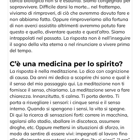
carica biologica non si è esaurita. Siamo congegnati per
sopravvivere. Difficile darsi la morte… nel frattempo,
viviamo di rimproveri, di ciò che avremmo dovuto fare e
non abbiamo fatto. Oppure rimproveriamo alla fortuna
di non averci assistito altrimenti avremmo potuto fare
questo e quello, diventare questo e quest’altro. Siamo
intrappolati nel passato. La risposta non è nell’inseguire
il sogno della vita eterna o nel rinunciare a vivere prima
del tempo.
C’è una medicina per lo spirito?
La risposta è nella meditazione. Lo dico con cognizione
di causa. Da anni mi dedico a scoprire chi sono e qual è
il senso del mio passaggio qui. La meditazione non ti
fornisce il senso, chiariamo. La meditazione serve a fare
chiarezza. Innanzitutto, ti calma. Ti porta dentro. Ti
porta a risvegliare i sensori: i cinque sensi e il senso
interno. Quando si spengono i sensi, la vita si spegne.
Di qui la ricerca di sensazioni forti: correre in macchina,
sgolarsi allo stadio, sballare in discoteca, assumere
droghe, etc. Oppure mettersi in situazioni di sforzo, in
modo da sentire di essere vivi: impegnati al lavoro fino
allo sfinimento per potersi sentir dire: “tu ci piaci”. “Loro”