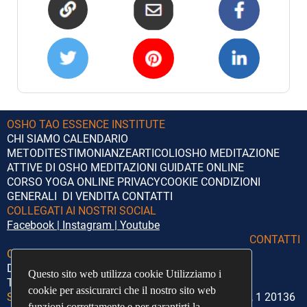
OSHO TAO ESSENCE INSTITUTE
CHI SIAMO
CALENDARIO
METODI
TESTIMONIANZE
ARTICOLI
OSHO
MEDITAZIONE
ATTIVE DI OSHO
MEDITAZIONI GUIDATE ONLINE
CORSO YOGA ONLINE
PRIVACY
COOKIE
CONDIZIONI
GENERALI DI VENDITA
CONTATTI
COLLEGATI AI NOSTRI SOCIAL
Facebook
|
Instagram
|
Youtube
CONTATTI
Orari di segreteria:
Lunedì – Giovedì
Dalle 14:00 alle 18:00
Questo sito web utilizza cookie Utilizziamo i
Questo sito web utilizza cookie Utilizziamo i
Telefono:
+39 351 5372020
cookie per assicurarci che il nostro sito web
cookie per assicurarci che il nostro sito web
Sede Legale:
Associazione O.TAO Via Giosuè Borsi, 1 20136
funzioni correttamente e per garantirti la
funzioni correttamente e per garantirti la