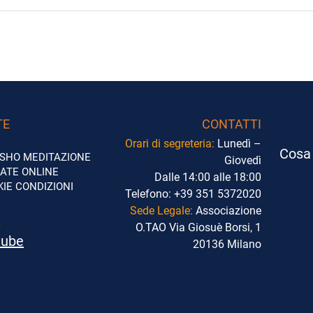
TE
CONTATTI
Orari di segreteria:
Lunedì –
Cosa 
SHO
MEDITAZIONE
Giovedì
DATE ONLINE
Dalle 14:00 alle 18:00
KIE
CONDIZIONI
Telefono:
+39 351 5372020
Sede Legale:
Associazione
L
O.TAO Via Giosuè Borsi, 1
tube
20136 Milano