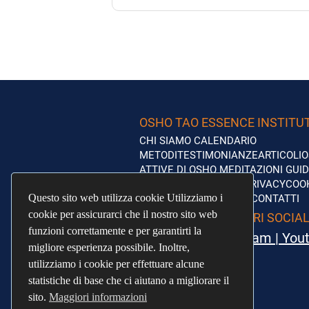
OSHO TAO ESSENCE INSTITU
CHI SIAMO
CALENDARIO
METODI
TESTIMONIANZE
ARTICOLI
O
ATTIVE DI OSHO
MEDITAZIONI GUI
CORSO YOGA ONLINE
PRIVACY
COO
Questo sito web utilizza cookie Utilizziamo i
Questo sito web utilizza cookie Utilizziamo i
Questo sito web utilizza cookie Utilizziamo i
GENERALI DI VENDITA
CONTATTI
cookie per assicurarci che il nostro sito web
cookie per assicurarci che il nostro sito web
cookie per assicurarci che il nostro sito web
COLLEGATI AI NOSTRI SOCIA
funzioni correttamente e per garantirti la
funzioni correttamente e per garantirti la
funzioni correttamente e per garantirti la
Facebook
|
Instagram
|
You
migliore esperienza possibile. Inoltre,
migliore esperienza possibile. Inoltre,
migliore esperienza possibile. Inoltre,
utilizziamo i cookie per effettuare alcune
utilizziamo i cookie per effettuare alcune
utilizziamo i cookie per effettuare alcune
statistiche di base che ci aiutano a migliorare il
statistiche di base che ci aiutano a migliorare il
statistiche di base che ci aiutano a migliorare il
sito.
sito.
sito.
Maggiori informazioni
Maggiori informazioni
Maggiori informazioni