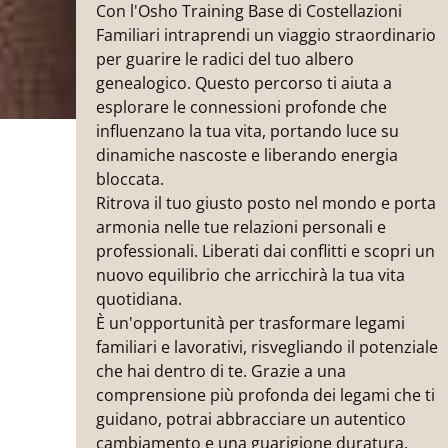
Con l'Osho Training Base di Costellazioni
Lorem ipsum dolor sit amet
Familiari intraprendi un viaggio straordinario
Lorem ipsum dolor sit amet
per guarire le radici del tuo albero
genealogico. Questo percorso ti aiuta a
Lorem ipsum dolor sit amet
esplorare le connessioni profonde che
influenzano la tua vita, portando luce su
dinamiche nascoste e liberando energia
bloccata.
Ritrova il tuo giusto posto nel mondo e porta
armonia nelle tue relazioni personali e
professionali. Liberati dai conflitti e scopri un
nuovo equilibrio che arricchirà la tua vita
quotidiana.
È un'opportunità per trasformare legami
familiari e lavorativi, risvegliando il potenziale
che hai dentro di te. Grazie a una
comprensione più profonda dei legami che ti
guidano, potrai abbracciare un autentico
cambiamento e una guarigione duratura.