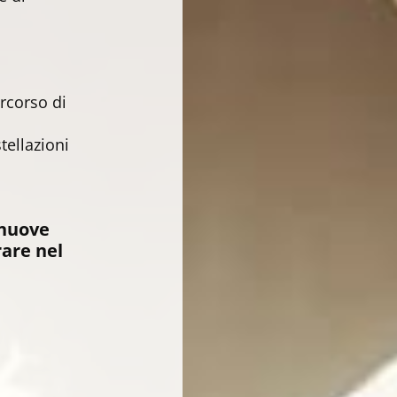
rcorso di
tellazioni
 nuove
rare nel