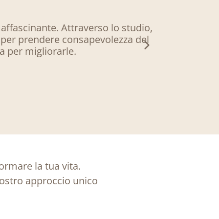
 affascinante. Attraverso lo studio,
Un cammino
ne per prendere consapevolezza del
serenità di
 per migliorarle.
rmare la tua vita.
 nostro approccio unico