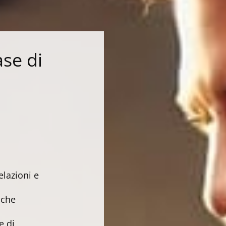
ase di
elazioni e
iche
e di