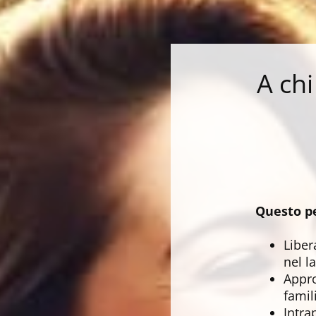
A chi
Questo pe
Liber
nel l
Appro
famil
Intra