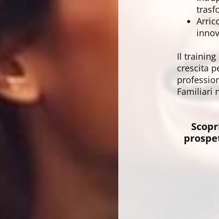
trasf
Arric
innov
Il trainin
crescita p
profession
Familiari 
Scopr
prospet